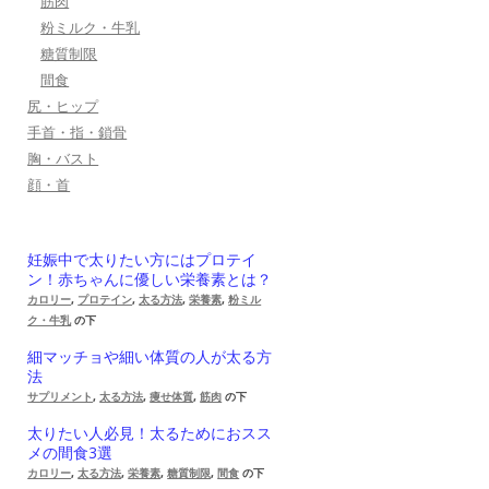
筋肉
粉ミルク・牛乳
糖質制限
間食
尻・ヒップ
手首・指・鎖骨
胸・バスト
顔・首
妊娠中で太りたい方にはプロテイ
ン！赤ちゃんに優しい栄養素とは？
カロリー
,
プロテイン
,
太る方法
,
栄養素
,
粉ミル
ク・牛乳
の下
細マッチョや細い体質の人が太る方
法
サプリメント
,
太る方法
,
痩せ体質
,
筋肉
の下
太りたい人必見！太るためにおスス
メの間食3選
カロリー
,
太る方法
,
栄養素
,
糖質制限
,
間食
の下