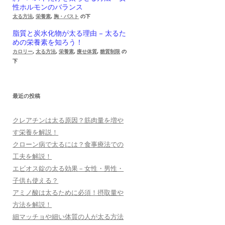
性ホルモンのバランス
太る方法
,
栄養素
,
胸・バスト
の下
脂質と炭水化物が太る理由 – 太るた
めの栄養素を知ろう！
カロリー
,
太る方法
,
栄養素
,
痩せ体質
,
糖質制限
の
下
最近の投稿
クレアチンは太る原因？筋肉量を増や
す栄養を解説！
クローン病で太るには？食事療法での
工夫を解説！
エビオス錠の太る効果 – 女性・男性・
子供も使える？
アミノ酸は太るために必須！摂取量や
方法を解説！
細マッチョや細い体質の人が太る方法