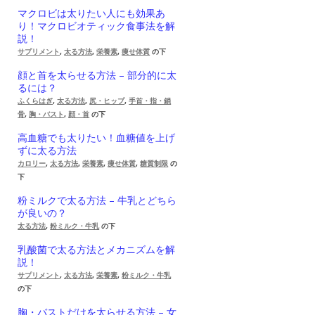
マクロビは太りたい人にも効果あ
り！マクロビオティック食事法を解
説！
サプリメント
,
太る方法
,
栄養素
,
痩せ体質
の下
顔と首を太らせる方法 – 部分的に太
るには？
ふくらはぎ
,
太る方法
,
尻・ヒップ
,
手首・指・鎖
骨
,
胸・バスト
,
顔・首
の下
高血糖でも太りたい！血糖値を上げ
ずに太る方法
カロリー
,
太る方法
,
栄養素
,
痩せ体質
,
糖質制限
の
下
粉ミルクで太る方法 – 牛乳とどちら
が良いの？
太る方法
,
粉ミルク・牛乳
の下
乳酸菌で太る方法とメカニズムを解
説！
サプリメント
,
太る方法
,
栄養素
,
粉ミルク・牛乳
の下
胸・バストだけを太らせる方法 – 女