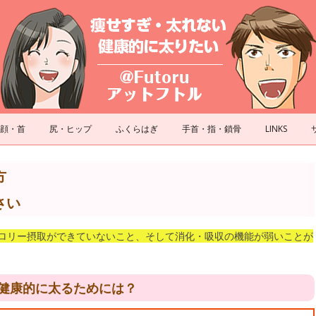
コンテンツへスキップ
顔・首
尻・ヒップ
ふくらはぎ
手首・指・鎖骨
LINKS
方
さい
ロリー摂取ができていないこと、そして消化・吸収の機能が弱いことが
健康的に太るためには？