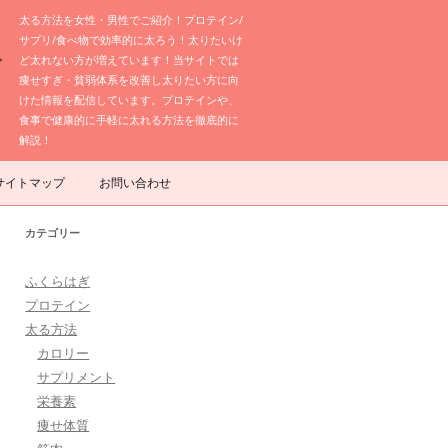
太る方法を女性・男性でご紹介！プロテイン/
サプリ/食べ物で効率的に太ろう！太りたいけ
ど太れない方が増えています！当サイトでは
痩せすぎ・貧弱体系を改善し太りたい方に向
けた情報を配信しています。プロテインや、
食事で健康的に手軽に太れる方法を徹底的に
解説！
サイトマップ
お問い合わせ
カテゴリー
ふくらはぎ
プロテイン
太る方法
カロリー
サプリメント
栄養素
痩せ体質