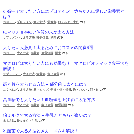
妊娠中で太りたい方にはプロテイン！赤ちゃんに優しい栄養素と
は？
カロリー
,
プロテイン
,
太る方法
,
栄養素
,
粉ミルク・牛乳
の下
細マッチョや細い体質の人が太る方法
サプリメント
,
太る方法
,
痩せ体質
,
筋肉
の下
太りたい人必見！太るためにおススメの間食3選
カロリー
,
太る方法
,
栄養素
,
糖質制限
,
間食
の下
マクロビは太りたい人にも効果あり！マクロビオティック食事法を
解説！
サプリメント
,
太る方法
,
栄養素
,
痩せ体質
の下
顔と首を太らせる方法 – 部分的に太るには？
ふくらはぎ
,
太る方法
,
尻・ヒップ
,
手首・指・鎖骨
,
胸・バスト
,
顔・首
の下
高血糖でも太りたい！血糖値を上げずに太る方法
カロリー
,
太る方法
,
栄養素
,
痩せ体質
,
糖質制限
の下
粉ミルクで太る方法 – 牛乳とどちらが良いの？
太る方法
,
粉ミルク・牛乳
の下
乳酸菌で太る方法とメカニズムを解説！