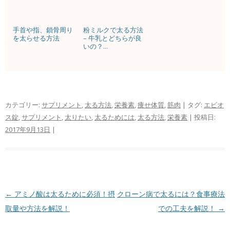
手首や指、鎖骨周り
粉ミルクで太る方法
を太らせる方法
– 牛乳とどちらが良
いの？...
カテゴリー:
サプリメント
,
太る方法
,
栄養素
,
痩せ体質
,
筋肉
| タグ:
エビオ
ス錠
,
サプリメント
,
太りたい
,
太るためには
,
太る方法
,
栄養素
| 投稿日:
2017年9月13日
|
投稿ナビゲーション
←
アミノ酸は太るために必須！摂
クローン病で太るには？食事療法
取量や方法を解説！
での工夫を解説！
→