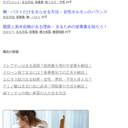
サプリメント
,
太る方法
,
栄養素
,
粉ミルク・牛乳
の下
胸・バストだけを太らせる方法 – 女性ホルモンのバランス
太る方法
,
栄養素
,
胸・バスト
の下
脂質と炭水化物が太る理由 – 太るための栄養素を知ろう！
カロリー
,
太る方法
,
栄養素
,
痩せ体質
,
糖質制限
の下
最近の投稿
クレアチンは太る原因？筋肉量を増やす栄養を解説！
クローン病で太るには？食事療法での工夫を解説！
エビオス錠の太る効果 – 女性・男性・子供も使える？
アミノ酸は太るために必須！摂取量や方法を解説！
細マッチョや細い体質の人が太る方法