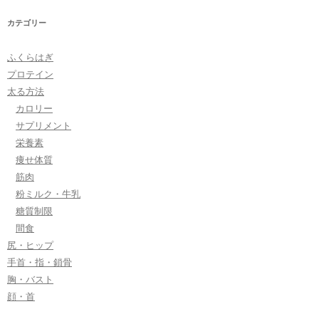
カテゴリー
ふくらはぎ
プロテイン
太る方法
カロリー
サプリメント
栄養素
痩せ体質
筋肉
粉ミルク・牛乳
糖質制限
間食
尻・ヒップ
手首・指・鎖骨
胸・バスト
顔・首