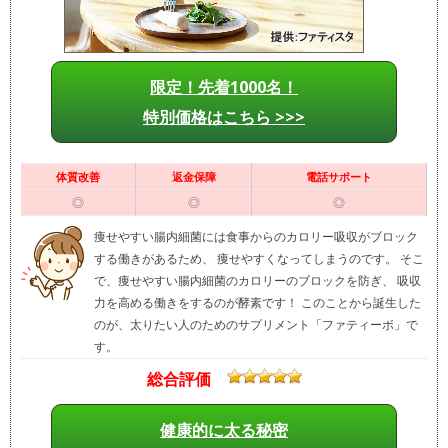
限定！先着1000名！
特別価格はこちら >>>
体質改善
返金保障
電話サポート
◎
◎
◎
痩せやすい腸内細菌には食事からのカロリー吸収がブロック
する働きがあるため、 痩せやすくなってしまうのです。 そこ
で、痩せやすい腸内細菌のカロリーのブロックを防ぎ、 吸収
力を高める働きをするのが酵素です！ このことから誕生した
のが、太りたい人のためのサプリメント「ファティーボ」で
す。
総合評価
健康的に太る秘密