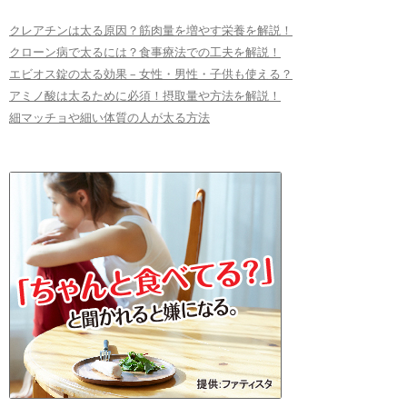
クレアチンは太る原因？筋肉量を増やす栄養を解説！
クローン病で太るには？食事療法での工夫を解説！
エビオス錠の太る効果 – 女性・男性・子供も使える？
アミノ酸は太るために必須！摂取量や方法を解説！
細マッチョや細い体質の人が太る方法