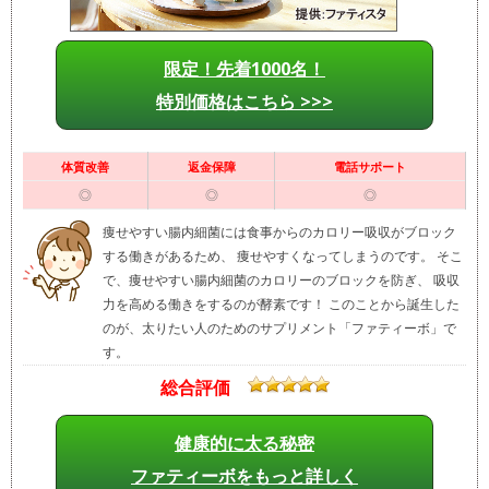
限定！先着1000名！
特別価格はこちら >>>
体質改善
返金保障
電話サポート
◎
◎
◎
痩せやすい腸内細菌には食事からのカロリー吸収がブロック
する働きがあるため、 痩せやすくなってしまうのです。 そこ
で、痩せやすい腸内細菌のカロリーのブロックを防ぎ、 吸収
力を高める働きをするのが酵素です！ このことから誕生した
のが、太りたい人のためのサプリメント「ファティーボ」で
す。
総合評価
健康的に太る秘密
ファティーボをもっと詳しく