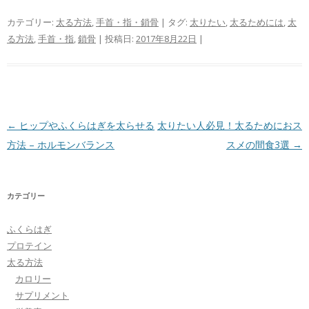
カテゴリー:
太る方法
,
手首・指・鎖骨
| タグ:
太りたい
,
太るためには
,
太
る方法
,
手首・指
,
鎖骨
| 投稿日:
2017年8月22日
|
投稿ナビゲーション
←
ヒップやふくらはぎを太らせる
太りたい人必見！太るためにおス
方法 – ホルモンバランス
スメの間食3選
→
カテゴリー
ふくらはぎ
プロテイン
太る方法
カロリー
サプリメント