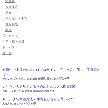
栄養素
痩せ体質
筋肉
粉ミルク・牛乳
糖質制限
間食
尻・ヒップ
手首・指・鎖骨
胸・バスト
顔・首
妊娠中で太りたい方にはプロテイン！赤ちゃんに優しい栄養素と
は？
カロリー
,
プロテイン
,
太る方法
,
栄養素
,
粉ミルク・牛乳
の下
太りたい人必見！太るためにおススメの間食3選
カロリー
,
太る方法
,
栄養素
,
糖質制限
,
間食
の下
粉ミルクで太る方法 – 牛乳とどちらが良いの？
太る方法
,
粉ミルク・牛乳
の下