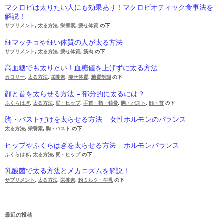
マクロビは太りたい人にも効果あり！マクロビオティック食事法を
解説！
サプリメント
,
太る方法
,
栄養素
,
痩せ体質
の下
細マッチョや細い体質の人が太る方法
サプリメント
,
太る方法
,
痩せ体質
,
筋肉
の下
高血糖でも太りたい！血糖値を上げずに太る方法
カロリー
,
太る方法
,
栄養素
,
痩せ体質
,
糖質制限
の下
顔と首を太らせる方法 – 部分的に太るには？
ふくらはぎ
,
太る方法
,
尻・ヒップ
,
手首・指・鎖骨
,
胸・バスト
,
顔・首
の下
胸・バストだけを太らせる方法 – 女性ホルモンのバランス
太る方法
,
栄養素
,
胸・バスト
の下
ヒップやふくらはぎを太らせる方法 – ホルモンバランス
ふくらはぎ
,
太る方法
,
尻・ヒップ
の下
乳酸菌で太る方法とメカニズムを解説！
サプリメント
,
太る方法
,
栄養素
,
粉ミルク・牛乳
の下
最近の投稿