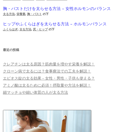
胸・バストだけを太らせる方法 – 女性ホルモンのバランス
太る方法
,
栄養素
,
胸・バスト
の下
ヒップやふくらはぎを太らせる方法 – ホルモンバランス
ふくらはぎ
,
太る方法
,
尻・ヒップ
の下
最近の投稿
クレアチンは太る原因？筋肉量を増やす栄養を解説！
クローン病で太るには？食事療法での工夫を解説！
エビオス錠の太る効果 – 女性・男性・子供も使える？
アミノ酸は太るために必須！摂取量や方法を解説！
細マッチョや細い体質の人が太る方法