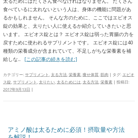
太るためにはたくさん食べなければなりません。 たくさん
食べているに太れないという人は、身体の機能に問題があ
るかもしれません。 そんな方のために、ここではエビオス
錠の効果と、太りたい人に使えるか紹介していきたいと思
います。 エビオス錠とは？ エビオス錠は弱った胃腸の力を
戻すために使われるサプリメントです。 エビオス錠には40
種類の栄養成分が含まれていて、不足しがちな栄養素を補
給しな...
[この記事の続きを読む]
カテゴリー:
サプリメント
,
太る方法
,
栄養素
,
痩せ体質
,
筋肉
| タグ:
エビオ
ス錠
,
サプリメント
,
太りたい
,
太るためには
,
太る方法
,
栄養素
| 投稿日:
2017年9月13日
|
アミノ酸は太るために必須！摂取量や方法
を解説！