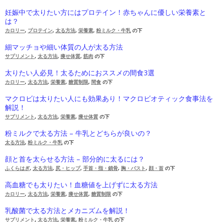
妊娠中で太りたい方にはプロテイン！赤ちゃんに優しい栄養素と
は？
カロリー
,
プロテイン
,
太る方法
,
栄養素
,
粉ミルク・牛乳
の下
細マッチョや細い体質の人が太る方法
サプリメント
,
太る方法
,
痩せ体質
,
筋肉
の下
太りたい人必見！太るためにおススメの間食3選
カロリー
,
太る方法
,
栄養素
,
糖質制限
,
間食
の下
マクロビは太りたい人にも効果あり！マクロビオティック食事法を
解説！
サプリメント
,
太る方法
,
栄養素
,
痩せ体質
の下
粉ミルクで太る方法 – 牛乳とどちらが良いの？
太る方法
,
粉ミルク・牛乳
の下
顔と首を太らせる方法 – 部分的に太るには？
ふくらはぎ
,
太る方法
,
尻・ヒップ
,
手首・指・鎖骨
,
胸・バスト
,
顔・首
の下
高血糖でも太りたい！血糖値を上げずに太る方法
カロリー
,
太る方法
,
栄養素
,
痩せ体質
,
糖質制限
の下
乳酸菌で太る方法とメカニズムを解説！
サプリメント
,
太る方法
,
栄養素
,
粉ミルク・牛乳
の下