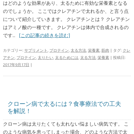
はどのような効果があり、太るために有効な栄養素となる
のでしょうか。 ここではクレアチンで太れるか、と言う点
について紹介していきます。 クレアチンとは？ クレアチン
はアミノ酸の一種です。 クレアチンは体内で合成されるの
です...
[この記事の続きを読む]
カテゴリー:
サプリメント
,
プロテイン
,
太る方法
,
栄養素
,
筋肉
| タグ:
クレ
アチン
,
プロテイン
,
太りたい
,
太るためには
,
太る方法
,
栄養素
| 投稿日:
2017年9月17日
|
クローン病で太るには？食事療法での工夫
を解説！
クローン病は太りたくても太れない悩ましい病気です。 こ
のような病気を患ってしまった場合、どのような方法で太