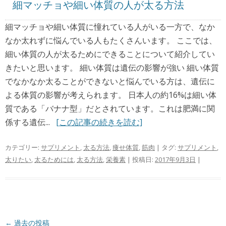
細マッチョや細い体質の人が太る方法
細マッチョや細い体質に憧れている人がいる一方で、なか
なか太れずに悩んでいる人もたくさんいます。 ここでは、
細い体質の人が太るためにできることについて紹介してい
きたいと思います。 細い体質は遺伝の影響が強い 細い体質
でなかなか太ることができないと悩んでいる方は、遺伝に
よる体質の影響が考えられます。 日本人の約16%は細い体
質である「バナナ型」だとされています。これは肥満に関
係する遺伝...
[この記事の続きを読む]
カテゴリー:
サプリメント
,
太る方法
,
痩せ体質
,
筋肉
| タグ:
サプリメント
,
太りたい
,
太るためには
,
太る方法
,
栄養素
| 投稿日:
2017年9月3日
|
投稿ナビゲーション
←
過去の投稿