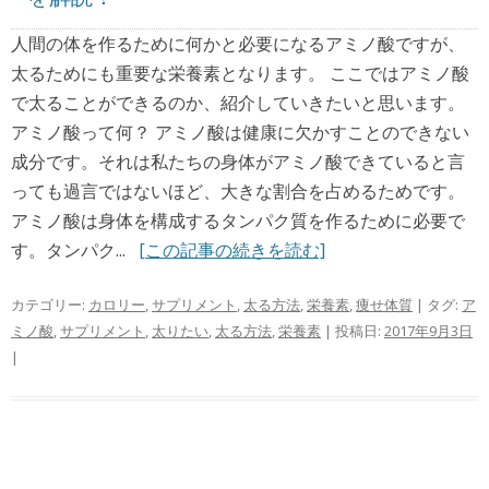
人間の体を作るために何かと必要になるアミノ酸ですが、
太るためにも重要な栄養素となります。 ここではアミノ酸
で太ることができるのか、紹介していきたいと思います。
アミノ酸って何？ アミノ酸は健康に欠かすことのできない
成分です。それは私たちの身体がアミノ酸できていると言
っても過言ではないほど、大きな割合を占めるためです。
アミノ酸は身体を構成するタンパク質を作るために必要で
す。タンパク...
[この記事の続きを読む]
カテゴリー:
カロリー
,
サプリメント
,
太る方法
,
栄養素
,
痩せ体質
| タグ:
ア
ミノ酸
,
サプリメント
,
太りたい
,
太る方法
,
栄養素
| 投稿日:
2017年9月3日
|