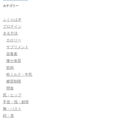
カテゴリー
ふくらはぎ
プロテイン
太る方法
カロリー
サプリメント
栄養素
痩せ体質
筋肉
粉ミルク・牛乳
糖質制限
間食
尻・ヒップ
手首・指・鎖骨
胸・バスト
顔・首