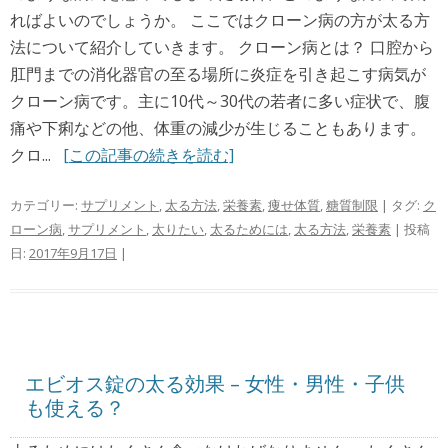
ればよいのでしょうか。 ここではクローン病の方が太る方
法について紹介していきます。 クローン病とは？ 口腔から
肛門までの消化器官の至る場所に炎症を引き起こす病気が
クローン病です。主に10代～30代の若者に多い症状で、腹
痛や下痢などの他、体重の減少が生じることもあります。
クロ...
[この記事の続きを読む]
カテゴリー:
サプリメント
,
太る方法
,
栄養素
,
痩せ体質
,
糖質制限
| タグ:
ク
ローン病
,
サプリメント
,
太りたい
,
太るためには
,
太る方法
,
栄養素
| 投稿
日:
2017年9月17日
|
エビオス錠の太る効果 – 女性・男性・子供
も使える？