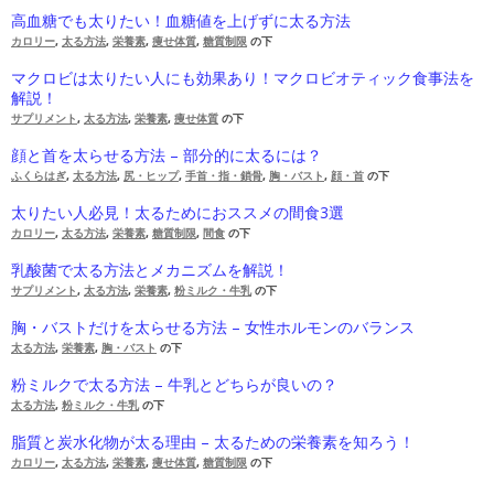
高血糖でも太りたい！血糖値を上げずに太る方法
カロリー
,
太る方法
,
栄養素
,
痩せ体質
,
糖質制限
の下
マクロビは太りたい人にも効果あり！マクロビオティック食事法を
解説！
サプリメント
,
太る方法
,
栄養素
,
痩せ体質
の下
顔と首を太らせる方法 – 部分的に太るには？
ふくらはぎ
,
太る方法
,
尻・ヒップ
,
手首・指・鎖骨
,
胸・バスト
,
顔・首
の下
太りたい人必見！太るためにおススメの間食3選
カロリー
,
太る方法
,
栄養素
,
糖質制限
,
間食
の下
乳酸菌で太る方法とメカニズムを解説！
サプリメント
,
太る方法
,
栄養素
,
粉ミルク・牛乳
の下
胸・バストだけを太らせる方法 – 女性ホルモンのバランス
太る方法
,
栄養素
,
胸・バスト
の下
粉ミルクで太る方法 – 牛乳とどちらが良いの？
太る方法
,
粉ミルク・牛乳
の下
脂質と炭水化物が太る理由 – 太るための栄養素を知ろう！
カロリー
,
太る方法
,
栄養素
,
痩せ体質
,
糖質制限
の下