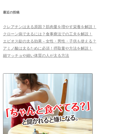
最近の投稿
クレアチンは太る原因？筋肉量を増やす栄養を解説！
クローン病で太るには？食事療法での工夫を解説！
エビオス錠の太る効果 – 女性・男性・子供も使える？
アミノ酸は太るために必須！摂取量や方法を解説！
細マッチョや細い体質の人が太る方法