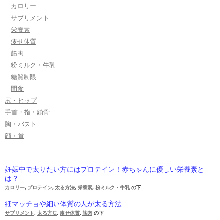
カロリー
サプリメント
栄養素
痩せ体質
筋肉
粉ミルク・牛乳
糖質制限
間食
尻・ヒップ
手首・指・鎖骨
胸・バスト
顔・首
妊娠中で太りたい方にはプロテイン！赤ちゃんに優しい栄養素と
は？
カロリー
,
プロテイン
,
太る方法
,
栄養素
,
粉ミルク・牛乳
の下
細マッチョや細い体質の人が太る方法
サプリメント
,
太る方法
,
痩せ体質
,
筋肉
の下