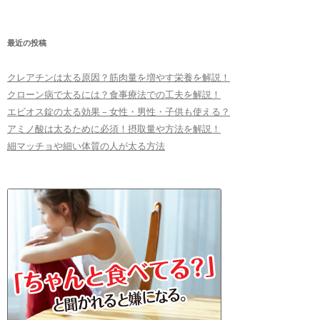
最近の投稿
クレアチンは太る原因？筋肉量を増やす栄養を解説！
クローン病で太るには？食事療法での工夫を解説！
エビオス錠の太る効果 – 女性・男性・子供も使える？
アミノ酸は太るために必須！摂取量や方法を解説！
細マッチョや細い体質の人が太る方法