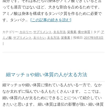
成分です。それは私たちの身体がアミノ酸できていると言
っても過言ではないほど、大きな割合を占めるためです。
アミノ酸は身体を構成するタンパク質を作るために必要で
す。タンパク...
[この記事の続きを読む]
カテゴリー:
カロリー
,
サプリメント
,
太る方法
,
栄養素
,
痩せ体質
| タグ:
ア
ミノ酸
,
サプリメント
,
太りたい
,
太る方法
,
栄養素
| 投稿日:
2017年9月3日
|
細マッチョや細い体質の人が太る方法
細マッチョや細い体質に憧れている人がいる一方で、なか
なか太れずに悩んでいる人もたくさんいます。 ここでは、
細い体質の人が太るためにできることについて紹介してい
きたいと思います。 細い体質は遺伝の影響が強い 細い体質