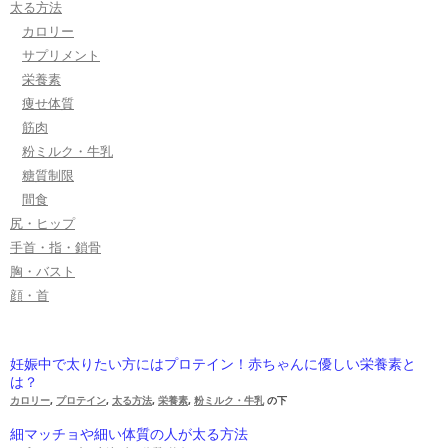
太る方法
カロリー
サプリメント
栄養素
痩せ体質
筋肉
粉ミルク・牛乳
糖質制限
間食
尻・ヒップ
手首・指・鎖骨
胸・バスト
顔・首
妊娠中で太りたい方にはプロテイン！赤ちゃんに優しい栄養素と
は？
カロリー
,
プロテイン
,
太る方法
,
栄養素
,
粉ミルク・牛乳
の下
細マッチョや細い体質の人が太る方法