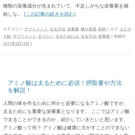
種類の栄養成分が含まれていて、不足しがちな栄養素を補
給しな...
[この記事の続きを読む]
カテゴリー:
サプリメント
,
太る方法
,
栄養素
,
痩せ体質
,
筋肉
| タグ:
エビオ
ス錠
,
サプリメント
,
太りたい
,
太るためには
,
太る方法
,
栄養素
| 投稿日:
2017年9月13日
|
アミノ酸は太るために必須！摂取量や方法
を解説！
人間の体を作るために何かと必要になるアミノ酸ですが、
太るためにも重要な栄養素となります。 ここではアミノ酸
で太ることができるのか、紹介していきたいと思います。
アミノ酸って何？ アミノ酸は健康に欠かすことのできない