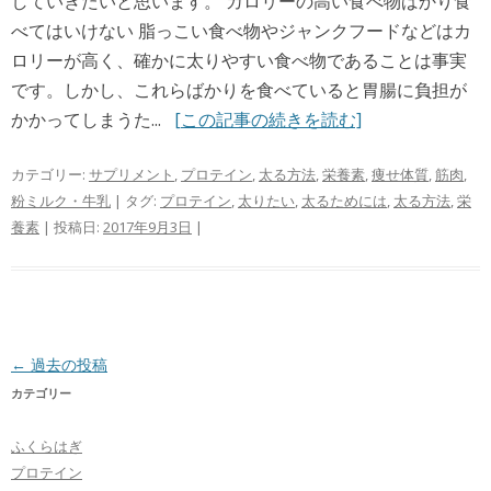
していきたいと思います。 カロリーの高い食べ物ばかり食
べてはいけない 脂っこい食べ物やジャンクフードなどはカ
ロリーが高く、確かに太りやすい食べ物であることは事実
です。しかし、これらばかりを食べていると胃腸に負担が
かかってしまうた...
[この記事の続きを読む]
カテゴリー:
サプリメント
,
プロテイン
,
太る方法
,
栄養素
,
痩せ体質
,
筋肉
,
粉ミルク・牛乳
| タグ:
プロテイン
,
太りたい
,
太るためには
,
太る方法
,
栄
養素
| 投稿日:
2017年9月3日
|
投稿ナビゲーション
←
過去の投稿
カテゴリー
ふくらはぎ
プロテイン