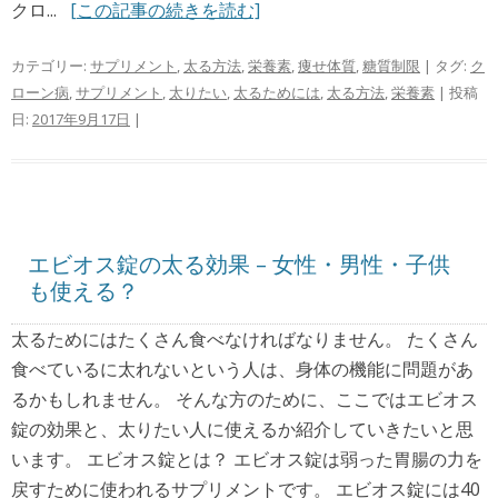
クロ...
[この記事の続きを読む]
カテゴリー:
サプリメント
,
太る方法
,
栄養素
,
痩せ体質
,
糖質制限
| タグ:
ク
ローン病
,
サプリメント
,
太りたい
,
太るためには
,
太る方法
,
栄養素
| 投稿
日:
2017年9月17日
|
エビオス錠の太る効果 – 女性・男性・子供
も使える？
太るためにはたくさん食べなければなりません。 たくさん
食べているに太れないという人は、身体の機能に問題があ
るかもしれません。 そんな方のために、ここではエビオス
錠の効果と、太りたい人に使えるか紹介していきたいと思
います。 エビオス錠とは？ エビオス錠は弱った胃腸の力を
戻すために使われるサプリメントです。 エビオス錠には40