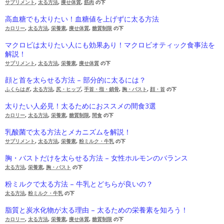
サプリメント
,
太る方法
,
痩せ体質
,
筋肉
の下
高血糖でも太りたい！血糖値を上げずに太る方法
カロリー
,
太る方法
,
栄養素
,
痩せ体質
,
糖質制限
の下
マクロビは太りたい人にも効果あり！マクロビオティック食事法を
解説！
サプリメント
,
太る方法
,
栄養素
,
痩せ体質
の下
顔と首を太らせる方法 – 部分的に太るには？
ふくらはぎ
,
太る方法
,
尻・ヒップ
,
手首・指・鎖骨
,
胸・バスト
,
顔・首
の下
太りたい人必見！太るためにおススメの間食3選
カロリー
,
太る方法
,
栄養素
,
糖質制限
,
間食
の下
乳酸菌で太る方法とメカニズムを解説！
サプリメント
,
太る方法
,
栄養素
,
粉ミルク・牛乳
の下
胸・バストだけを太らせる方法 – 女性ホルモンのバランス
太る方法
,
栄養素
,
胸・バスト
の下
粉ミルクで太る方法 – 牛乳とどちらが良いの？
太る方法
,
粉ミルク・牛乳
の下
脂質と炭水化物が太る理由 – 太るための栄養素を知ろう！
カロリー
,
太る方法
,
栄養素
,
痩せ体質
,
糖質制限
の下