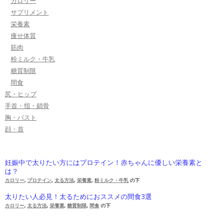
カロリー
サプリメント
栄養素
痩せ体質
筋肉
粉ミルク・牛乳
糖質制限
間食
尻・ヒップ
手首・指・鎖骨
胸・バスト
顔・首
妊娠中で太りたい方にはプロテイン！赤ちゃんに優しい栄養素と
は？
カロリー
,
プロテイン
,
太る方法
,
栄養素
,
粉ミルク・牛乳
の下
太りたい人必見！太るためにおススメの間食3選
カロリー
,
太る方法
,
栄養素
,
糖質制限
,
間食
の下