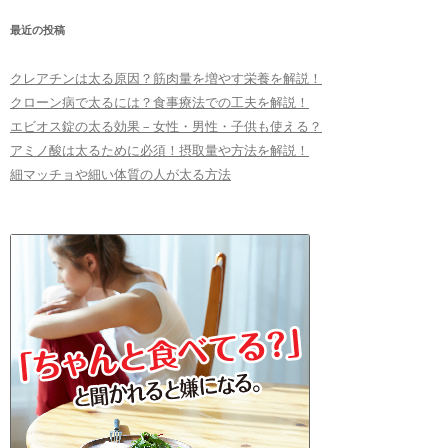
最近の投稿
クレアチンは太る原因？筋肉量を増やす栄養を解説！
クローン病で太るには？食事療法での工夫を解説！
エビオス錠の太る効果 – 女性・男性・子供も使える？
アミノ酸は太るために必須！摂取量や方法を解説！
細マッチョや細い体質の人が太る方法