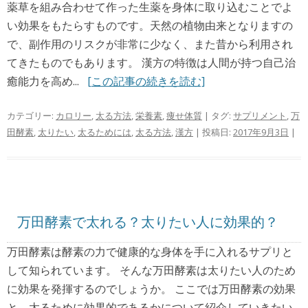
薬草を組み合わせて作った生薬を身体に取り込むことでよ
い効果をもたらすものです。天然の植物由来となりますの
で、副作用のリスクが非常に少なく、また昔から利用され
てきたものでもあります。 漢方の特徴は人間が持つ自己治
癒能力を高め...
[この記事の続きを読む]
カテゴリー:
カロリー
,
太る方法
,
栄養素
,
痩せ体質
| タグ:
サプリメント
,
万
田酵素
,
太りたい
,
太るためには
,
太る方法
,
漢方
| 投稿日:
2017年9月3日
|
万田酵素で太れる？太りたい人に効果的？
万田酵素は酵素の力で健康的な身体を手に入れるサプリと
して知られています。 そんな万田酵素は太りたい人のため
に効果を発揮するのでしょうか。 ここでは万田酵素の効果
と、太るために効果的であるかについて紹介していきたい