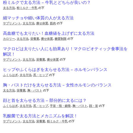
粉ミルクで太る方法 – 牛乳とどちらが良いの？
太る方法
,
粉ミルク・牛乳
の下
細マッチョや細い体質の人が太る方法
サプリメント
,
太る方法
,
痩せ体質
,
筋肉
の下
高血糖でも太りたい！血糖値を上げずに太る方法
カロリー
,
太る方法
,
栄養素
,
痩せ体質
,
糖質制限
の下
マクロビは太りたい人にも効果あり！マクロビオティック食事法を
解説！
サプリメント
,
太る方法
,
栄養素
,
痩せ体質
の下
ヒップやふくらはぎを太らせる方法 – ホルモンバランス
ふくらはぎ
,
太る方法
,
尻・ヒップ
の下
胸・バストだけを太らせる方法 – 女性ホルモンのバランス
太る方法
,
栄養素
,
胸・バスト
の下
顔と首を太らせる方法 – 部分的に太るには？
ふくらはぎ
,
太る方法
,
尻・ヒップ
,
手首・指・鎖骨
,
胸・バスト
,
顔・首
の下
乳酸菌で太る方法とメカニズムを解説！
サプリメント
,
太る方法
,
栄養素
,
粉ミルク・牛乳
の下