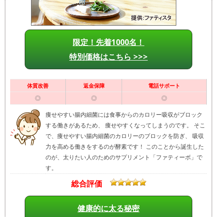
限定！先着1000名！
特別価格はこちら >>>
体質改善
返金保障
電話サポート
◎
◎
◎
痩せやすい腸内細菌には食事からのカロリー吸収がブロック
する働きがあるため、 痩せやすくなってしまうのです。 そこ
で、痩せやすい腸内細菌のカロリーのブロックを防ぎ、 吸収
力を高める働きをするのが酵素です！ このことから誕生した
のが、太りたい人のためのサプリメント「ファティーボ」で
す。
総合評価
健康的に太る秘密