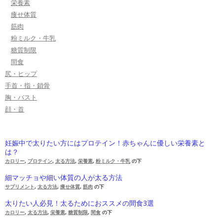
栄養素
痩せ体質
筋肉
粉ミルク・牛乳
糖質制限
間食
尻・ヒップ
手首・指・鎖骨
胸・バスト
顔・首
妊娠中で太りたい方にはプロテイン！赤ちゃんに優しい栄養素と
は？
カロリー
,
プロテイン
,
太る方法
,
栄養素
,
粉ミルク・牛乳
の下
細マッチョや細い体質の人が太る方法
サプリメント
,
太る方法
,
痩せ体質
,
筋肉
の下
太りたい人必見！太るためにおススメの間食3選
カロリー
,
太る方法
,
栄養素
,
糖質制限
,
間食
の下