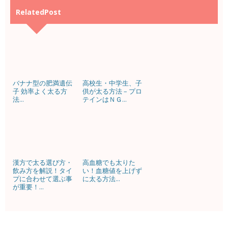
RelatedPost
バナナ型の肥満遺伝
高校生・中学生、子
子 効率よく太る方
供が太る方法 – プロ
法...
テインはＮＧ...
漢方で太る選び方・
高血糖でも太りた
飲み方を解説！タイ
い！血糖値を上げず
プに合わせて選ぶ事
に太る方法...
が重要！...