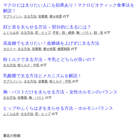
マクロビは太りたい人にも効果あり！マクロビオティック食事法を
解説！
サプリメント
,
太る方法
,
栄養素
,
痩せ体質
の下
顔と首を太らせる方法 – 部分的に太るには？
ふくらはぎ
,
太る方法
,
尻・ヒップ
,
手首・指・鎖骨
,
胸・バスト
,
顔・首
の下
高血糖でも太りたい！血糖値を上げずに太る方法
カロリー
,
太る方法
,
栄養素
,
痩せ体質
,
糖質制限
の下
粉ミルクで太る方法 – 牛乳とどちらが良いの？
太る方法
,
粉ミルク・牛乳
の下
乳酸菌で太る方法とメカニズムを解説！
サプリメント
,
太る方法
,
栄養素
,
粉ミルク・牛乳
の下
胸・バストだけを太らせる方法 – 女性ホルモンのバランス
太る方法
,
栄養素
,
胸・バスト
の下
ヒップやふくらはぎを太らせる方法 – ホルモンバランス
ふくらはぎ
,
太る方法
,
尻・ヒップ
の下
最近の投稿