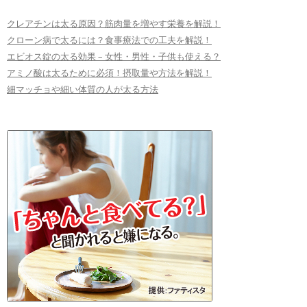
クレアチンは太る原因？筋肉量を増やす栄養を解説！
クローン病で太るには？食事療法での工夫を解説！
エビオス錠の太る効果 – 女性・男性・子供も使える？
アミノ酸は太るために必須！摂取量や方法を解説！
細マッチョや細い体質の人が太る方法