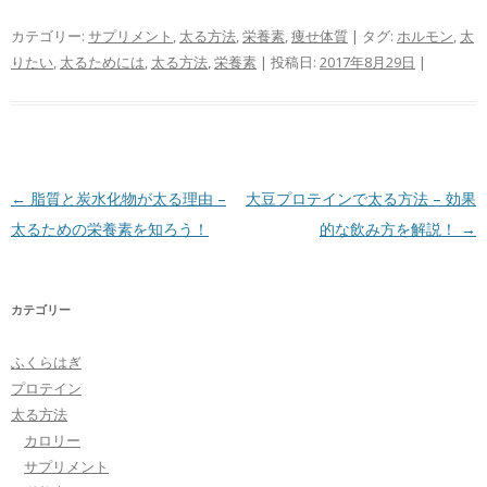
カテゴリー:
サプリメント
,
太る方法
,
栄養素
,
痩せ体質
| タグ:
ホルモン
,
太
りたい
,
太るためには
,
太る方法
,
栄養素
| 投稿日:
2017年8月29日
|
投稿ナビゲーション
←
脂質と炭水化物が太る理由 –
大豆プロテインで太る方法 – 効果
太るための栄養素を知ろう！
的な飲み方を解説！
→
カテゴリー
ふくらはぎ
プロテイン
太る方法
カロリー
サプリメント