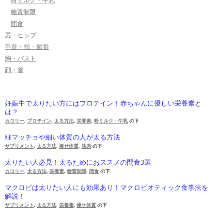
粉ミルク・牛乳
糖質制限
間食
尻・ヒップ
手首・指・鎖骨
胸・バスト
顔・首
妊娠中で太りたい方にはプロテイン！赤ちゃんに優しい栄養素と
は？
カロリー
,
プロテイン
,
太る方法
,
栄養素
,
粉ミルク・牛乳
の下
細マッチョや細い体質の人が太る方法
サプリメント
,
太る方法
,
痩せ体質
,
筋肉
の下
太りたい人必見！太るためにおススメの間食3選
カロリー
,
太る方法
,
栄養素
,
糖質制限
,
間食
の下
マクロビは太りたい人にも効果あり！マクロビオティック食事法を
解説！
サプリメント
,
太る方法
,
栄養素
,
痩せ体質
の下