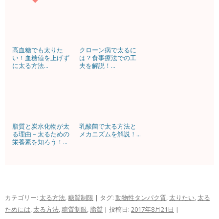
高血糖でも太りた
クローン病で太るに
い！血糖値を上げず
は？食事療法での工
に太る方法...
夫を解説！...
脂質と炭水化物が太
乳酸菌で太る方法と
る理由 – 太るための
メカニズムを解説！...
栄養素を知ろう！...
カテゴリー:
太る方法
,
糖質制限
| タグ:
動物性タンパク質
,
太りたい
,
太る
ためには
,
太る方法
,
糖質制限
,
脂質
| 投稿日:
2017年8月21日
|