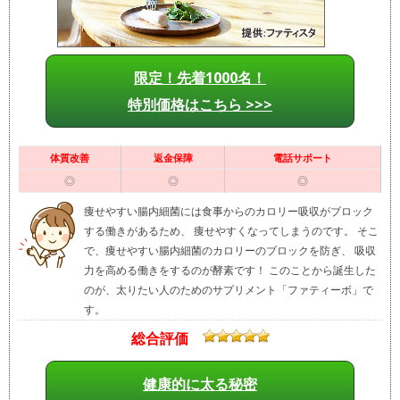
限定！先着1000名！
特別価格はこちら >>>
体質改善
返金保障
電話サポート
◎
◎
◎
痩せやすい腸内細菌には食事からのカロリー吸収がブロック
する働きがあるため、 痩せやすくなってしまうのです。 そこ
で、痩せやすい腸内細菌のカロリーのブロックを防ぎ、 吸収
力を高める働きをするのが酵素です！ このことから誕生した
のが、太りたい人のためのサプリメント「ファティーボ」で
す。
総合評価
健康的に太る秘密