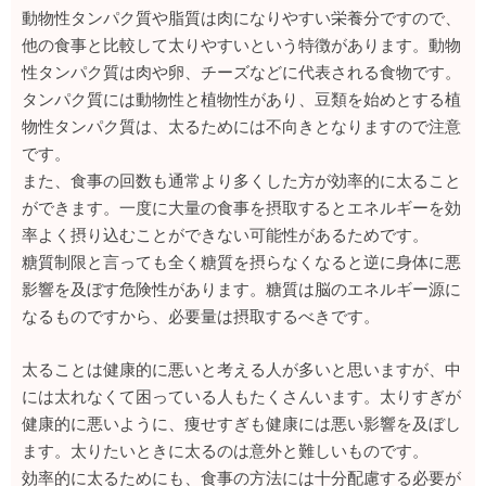
動物性タンパク質や脂質は肉になりやすい栄養分ですので、
他の食事と比較して太りやすいという特徴があります。動物
性タンパク質は肉や卵、チーズなどに代表される食物です。
タンパク質には動物性と植物性があり、豆類を始めとする植
物性タンパク質は、太るためには不向きとなりますので注意
です。
また、食事の回数も通常より多くした方が効率的に太ること
ができます。一度に大量の食事を摂取するとエネルギーを効
率よく摂り込むことができない可能性があるためです。
糖質制限と言っても全く糖質を摂らなくなると逆に身体に悪
影響を及ぼす危険性があります。糖質は脳のエネルギー源に
なるものですから、必要量は摂取するべきです。
太ることは健康的に悪いと考える人が多いと思いますが、中
には太れなくて困っている人もたくさんいます。太りすぎが
健康的に悪いように、痩せすぎも健康には悪い影響を及ぼし
ます。太りたいときに太るのは意外と難しいものです。
効率的に太るためにも、食事の方法には十分配慮する必要が