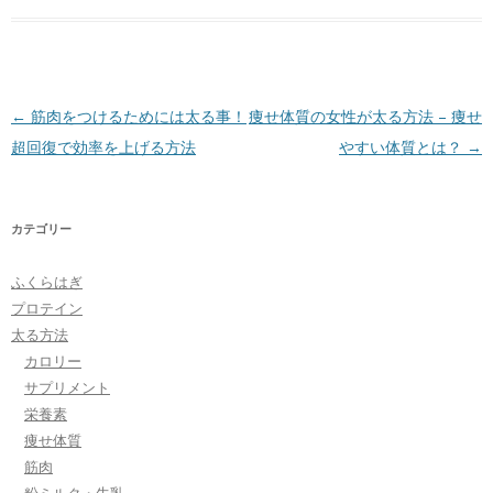
投稿ナビゲーション
←
筋肉をつけるためには太る事！
痩せ体質の女性が太る方法 – 痩せ
超回復で効率を上げる方法
やすい体質とは？
→
カテゴリー
ふくらはぎ
プロテイン
太る方法
カロリー
サプリメント
栄養素
痩せ体質
筋肉