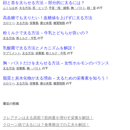
顔と首を太らせる方法 – 部分的に太るには？
ふくらはぎ
,
太る方法
,
尻・ヒップ
,
手首・指・鎖骨
,
胸・バスト
,
顔・首
の下
高血糖でも太りたい！血糖値を上げずに太る方法
カロリー
,
太る方法
,
栄養素
,
痩せ体質
,
糖質制限
の下
粉ミルクで太る方法 – 牛乳とどちらが良いの？
太る方法
,
粉ミルク・牛乳
の下
乳酸菌で太る方法とメカニズムを解説！
サプリメント
,
太る方法
,
栄養素
,
粉ミルク・牛乳
の下
胸・バストだけを太らせる方法 – 女性ホルモンのバランス
太る方法
,
栄養素
,
胸・バスト
の下
脂質と炭水化物が太る理由 – 太るための栄養素を知ろう！
カロリー
,
太る方法
,
栄養素
,
痩せ体質
,
糖質制限
の下
最近の投稿
クレアチンは太る原因？筋肉量を増やす栄養を解説！
クローン病で太るには？食事療法での工夫を解説！