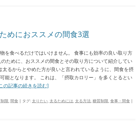
ためにおススメの間食3選
物を食べるだけではいけません。 食事にも効率の良い取り方
人のために、おススメの間食とその取り方について紹介してい
食は太るからとやめた方が良いと言われているように、間食を摂
可能となります。 これは、「摂取カロリー」を多くとるとい
[この記事の続きを読む]
質制限
,
間食
| タグ:
太りたい
,
太るためには
,
太る方法
,
糖質制限
,
食事・間食
|