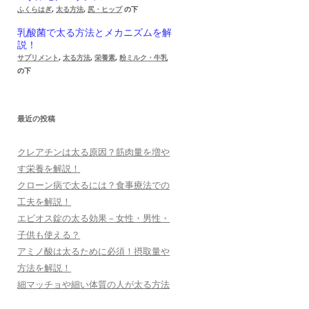
ふくらはぎ
,
太る方法
,
尻・ヒップ
の下
乳酸菌で太る方法とメカニズムを解
説！
サプリメント
,
太る方法
,
栄養素
,
粉ミルク・牛乳
の下
最近の投稿
クレアチンは太る原因？筋肉量を増や
す栄養を解説！
クローン病で太るには？食事療法での
工夫を解説！
エビオス錠の太る効果 – 女性・男性・
子供も使える？
アミノ酸は太るために必須！摂取量や
方法を解説！
細マッチョや細い体質の人が太る方法