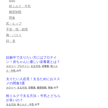
筋肉
粉ミルク・牛乳
糖質制限
間食
尻・ヒップ
手首・指・鎖骨
胸・バスト
顔・首
妊娠中で太りたい方にはプロテイ
ン！赤ちゃんに優しい栄養素とは？
カロリー
,
プロテイン
,
太る方法
,
栄養素
,
粉ミル
ク・牛乳
の下
太りたい人必見！太るためにおスス
メの間食3選
カロリー
,
太る方法
,
栄養素
,
糖質制限
,
間食
の下
粉ミルクで太る方法 – 牛乳とどちら
が良いの？
太る方法
,
粉ミルク・牛乳
の下