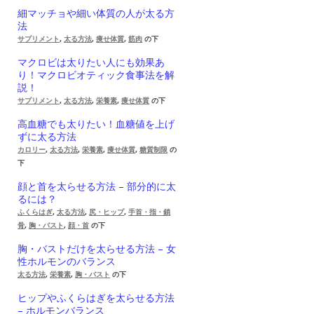
細マッチョや細い体質の人が太る方
法
サプリメント
,
太る方法
,
痩せ体質
,
筋肉
の下
マクロビは太りたい人にも効果あ
り！マクロビオティック食事法を解
説！
サプリメント
,
太る方法
,
栄養素
,
痩せ体質
の下
高血糖でも太りたい！血糖値を上げ
ずに太る方法
カロリー
,
太る方法
,
栄養素
,
痩せ体質
,
糖質制限
の
下
顔と首を太らせる方法 – 部分的に太
るには？
ふくらはぎ
,
太る方法
,
尻・ヒップ
,
手首・指・鎖
骨
,
胸・バスト
,
顔・首
の下
胸・バストだけを太らせる方法 – 女
性ホルモンのバランス
太る方法
,
栄養素
,
胸・バスト
の下
ヒップやふくらはぎを太らせる方法
– ホルモンバランス