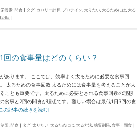
,
栄養素
,
間食
| タグ:
カロリー計算
,
プロテイン
,
太りたい
,
太るためには
,
太る
月24日
|
1回の食事量はどのくらい？
があります。 ここでは、効率よく太るために必要な食事回
。 太るための食事回数 太るためには食事量を考えることが大
ることも重要です。太るために必要とされる食事回数の理想
回の食事と2回の間食が理想です。難しい場合は最低1日3回の食
[この記事の続きを読む]
質制限
,
間食
| タグ:
太りたい
,
太るためには
,
太る方法
,
糖質制限
,
食事・間食
|