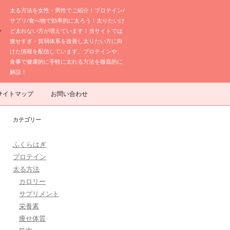
太る方法を女性・男性でご紹介！プロテイン/
サプリ/食べ物で効率的に太ろう！太りたいけ
ど太れない方が増えています！当サイトでは
痩せすぎ・貧弱体系を改善し太りたい方に向
けた情報を配信しています。プロテインや、
食事で健康的に手軽に太れる方法を徹底的に
解説！
サイトマップ
お問い合わせ
カテゴリー
ふくらはぎ
プロテイン
太る方法
カロリー
サプリメント
栄養素
痩せ体質