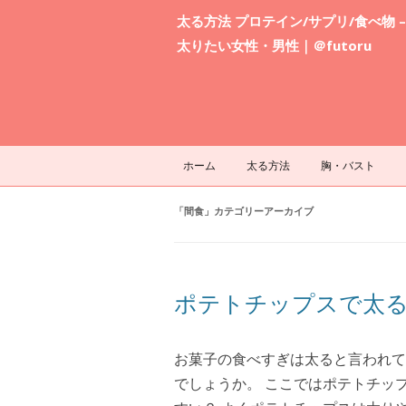
太る方法 プロテイン/サプリ/食べ物 –
太りたい女性・男性｜＠futoru
ホーム
太る方法
胸・バスト
「
間食
」カテゴリーアーカイブ
ポテトチップスで太る
お菓子の食べすぎは太ると言われて
でしょうか。 ここではポテトチッ