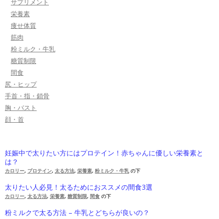
サプリメント
栄養素
痩せ体質
筋肉
粉ミルク・牛乳
糖質制限
間食
尻・ヒップ
手首・指・鎖骨
胸・バスト
顔・首
妊娠中で太りたい方にはプロテイン！赤ちゃんに優しい栄養素と
は？
カロリー
,
プロテイン
,
太る方法
,
栄養素
,
粉ミルク・牛乳
の下
太りたい人必見！太るためにおススメの間食3選
カロリー
,
太る方法
,
栄養素
,
糖質制限
,
間食
の下
粉ミルクで太る方法 – 牛乳とどちらが良いの？