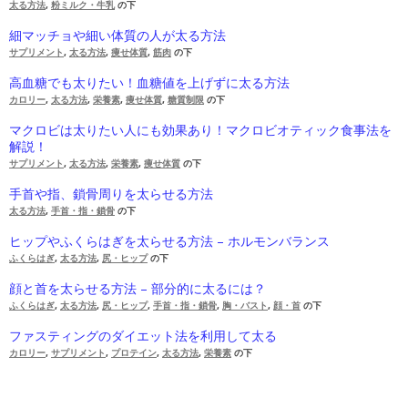
太る方法
,
粉ミルク・牛乳
の下
細マッチョや細い体質の人が太る方法
サプリメント
,
太る方法
,
痩せ体質
,
筋肉
の下
高血糖でも太りたい！血糖値を上げずに太る方法
カロリー
,
太る方法
,
栄養素
,
痩せ体質
,
糖質制限
の下
マクロビは太りたい人にも効果あり！マクロビオティック食事法を
解説！
サプリメント
,
太る方法
,
栄養素
,
痩せ体質
の下
手首や指、鎖骨周りを太らせる方法
太る方法
,
手首・指・鎖骨
の下
ヒップやふくらはぎを太らせる方法 – ホルモンバランス
ふくらはぎ
,
太る方法
,
尻・ヒップ
の下
顔と首を太らせる方法 – 部分的に太るには？
ふくらはぎ
,
太る方法
,
尻・ヒップ
,
手首・指・鎖骨
,
胸・バスト
,
顔・首
の下
ファスティングのダイエット法を利用して太る
カロリー
,
サプリメント
,
プロテイン
,
太る方法
,
栄養素
の下