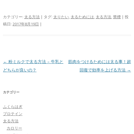
カテゴリー:
太る方法
| タグ:
太りたい
,
太るためには
,
太る方法
,
禁煙
| 投
稿日:
2017年8月19日
|
投稿ナビゲーション
←
粉ミルクで太る方法 – 牛乳と
筋肉をつけるためには太る事！超
どちらが良いの？
回復で効率を上げる方法
→
カテゴリー
ふくらはぎ
プロテイン
太る方法
カロリー