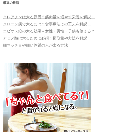
最近の投稿
クレアチンは太る原因？筋肉量を増やす栄養を解説！
クローン病で太るには？食事療法での工夫を解説！
エビオス錠の太る効果 – 女性・男性・子供も使える？
アミノ酸は太るために必須！摂取量や方法を解説！
細マッチョや細い体質の人が太る方法