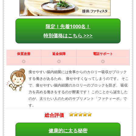
限定！先着1000名！
特別価格はこちら >>>
体質改善
返金保障
電話サポート
◎
◎
◎
痩せやすい腸内細菌には食事からのカロリー吸収がブロック
する働きがあるため、 痩せやすくなってしまうのです。 そこ
で、痩せやすい腸内細菌のカロリーのブロックを防ぎ、 吸収
力を高める働きをするのが酵素です！ このことから誕生した
のが、太りたい人のためのサプリメント「ファティーボ」で
す。
総合評価
健康的に太る秘密