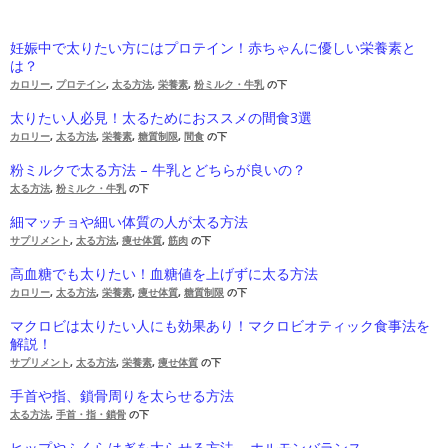
妊娠中で太りたい方にはプロテイン！赤ちゃんに優しい栄養素と
は？
カロリー
,
プロテイン
,
太る方法
,
栄養素
,
粉ミルク・牛乳
の下
太りたい人必見！太るためにおススメの間食3選
カロリー
,
太る方法
,
栄養素
,
糖質制限
,
間食
の下
粉ミルクで太る方法 – 牛乳とどちらが良いの？
太る方法
,
粉ミルク・牛乳
の下
細マッチョや細い体質の人が太る方法
サプリメント
,
太る方法
,
痩せ体質
,
筋肉
の下
高血糖でも太りたい！血糖値を上げずに太る方法
カロリー
,
太る方法
,
栄養素
,
痩せ体質
,
糖質制限
の下
マクロビは太りたい人にも効果あり！マクロビオティック食事法を
解説！
サプリメント
,
太る方法
,
栄養素
,
痩せ体質
の下
手首や指、鎖骨周りを太らせる方法
太る方法
,
手首・指・鎖骨
の下
ヒップやふくらはぎを太らせる方法 – ホルモンバランス