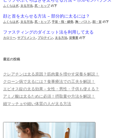
ふくらはぎ
,
太る方法
,
尻・ヒップ
の下
顔と首を太らせる方法 – 部分的に太るには？
ふくらはぎ
,
太る方法
,
尻・ヒップ
,
手首・指・鎖骨
,
胸・バスト
,
顔・首
の下
ファスティングのダイエット法を利用して太る
カロリー
,
サプリメント
,
プロテイン
,
太る方法
,
栄養素
の下
最近の投稿
クレアチンは太る原因？筋肉量を増やす栄養を解説！
クローン病で太るには？食事療法での工夫を解説！
エビオス錠の太る効果 – 女性・男性・子供も使える？
アミノ酸は太るために必須！摂取量や方法を解説！
細マッチョや細い体質の人が太る方法