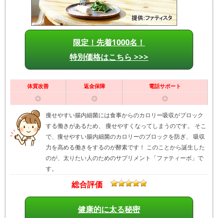
限定！先着1000名！
特別価格はこちら >>>
体質改善
返金保障
電話サポート
◎
◎
◎
痩せやすい腸内細菌には食事からのカロリー吸収がブロック
する働きがあるため、 痩せやすくなってしまうのです。 そこ
で、痩せやすい腸内細菌のカロリーのブロックを防ぎ、 吸収
力を高める働きをするのが酵素です！ このことから誕生した
のが、太りたい人のためのサプリメント「ファティーボ」で
す。
総合評価
健康的に太る秘密