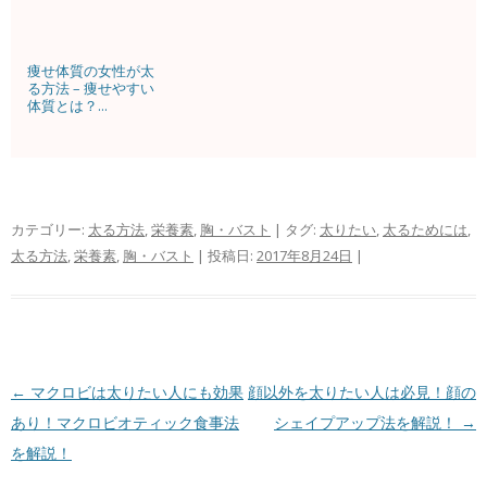
痩せ体質の女性が太
る方法 – 痩せやすい
体質とは？...
カテゴリー:
太る方法
,
栄養素
,
胸・バスト
| タグ:
太りたい
,
太るためには
,
太る方法
,
栄養素
,
胸・バスト
| 投稿日:
2017年8月24日
|
投稿ナビゲーション
←
マクロビは太りたい人にも効果
顔以外を太りたい人は必見！顔の
あり！マクロビオティック食事法
シェイプアップ法を解説！
→
を解説！