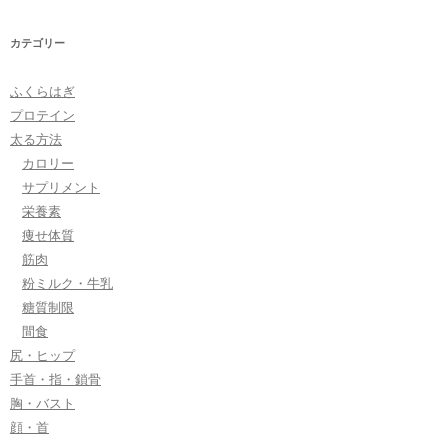
カテゴリー
ふくらはぎ
プロテイン
太る方法
カロリー
サプリメント
栄養素
痩せ体質
筋肉
粉ミルク・牛乳
糖質制限
間食
尻・ヒップ
手首・指・鎖骨
胸・バスト
顔・首