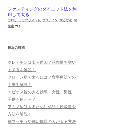
ファスティングのダイエット法を利
用して太る
カロリー
,
サプリメント
,
プロテイン
,
太る方法
,
栄
養素
の下
最近の投稿
クレアチンは太る原因？筋肉量を増や
す栄養を解説！
クローン病で太るには？食事療法での
工夫を解説！
エビオス錠の太る効果 – 女性・男性・
子供も使える？
アミノ酸は太るために必須！摂取量や
方法を解説！
細マッチョや細い体質の人が太る方法