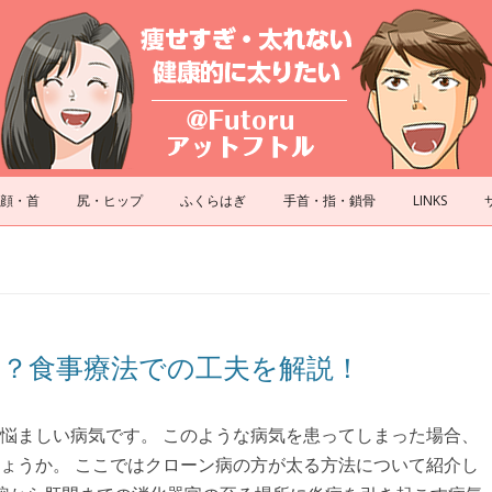
コンテンツへスキップ
顔・首
尻・ヒップ
ふくらはぎ
手首・指・鎖骨
LINKS
？食事療法での工夫を解説！
悩ましい病気です。 このような病気を患ってしまった場合、
ょうか。 ここではクローン病の方が太る方法について紹介し