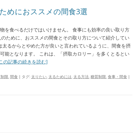
ためにおススメの間食3選
物を食べるだけではいけません。 食事にも効率の良い取り方
人のために、おススメの間食とその取り方について紹介してい
食は太るからとやめた方が良いと言われているように、間食を摂
可能となります。 これは、「摂取カロリー」を多くとるとい
[この記事の続きを読む]
質制限
,
間食
| タグ:
太りたい
,
太るためには
,
太る方法
,
糖質制限
,
食事・間食
|