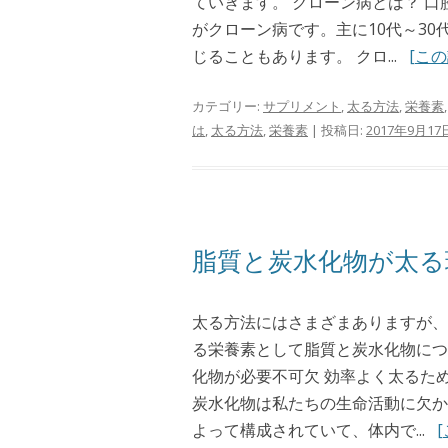
ていきます。 クローン病とは？ 
がクローン病です。主に10代～3
じることもあります。 クロ...
[こ
カテゴリー:
サプリメント
,
太る方法
,
栄養素
は
,
太る方法
,
栄養素
| 投稿日:
2017年9月17
脂質と炭水化物が太る
太る方法にはさまざまありますが、
る栄養素として脂質と炭水化物につ
化物が必要不可欠 効率よく太るた
炭水化物は私たちの生命活動に欠か
よって構成されていて、体内で...