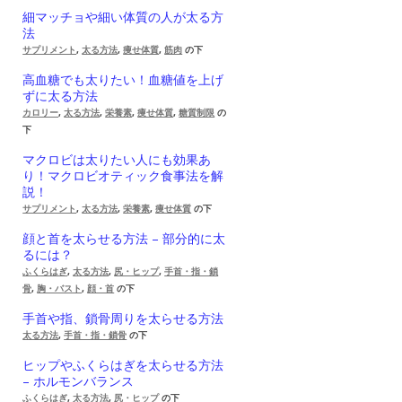
細マッチョや細い体質の人が太る方
法
サプリメント
,
太る方法
,
痩せ体質
,
筋肉
の下
高血糖でも太りたい！血糖値を上げ
ずに太る方法
カロリー
,
太る方法
,
栄養素
,
痩せ体質
,
糖質制限
の
下
マクロビは太りたい人にも効果あ
り！マクロビオティック食事法を解
説！
サプリメント
,
太る方法
,
栄養素
,
痩せ体質
の下
顔と首を太らせる方法 – 部分的に太
るには？
ふくらはぎ
,
太る方法
,
尻・ヒップ
,
手首・指・鎖
骨
,
胸・バスト
,
顔・首
の下
手首や指、鎖骨周りを太らせる方法
太る方法
,
手首・指・鎖骨
の下
ヒップやふくらはぎを太らせる方法
– ホルモンバランス
ふくらはぎ
,
太る方法
,
尻・ヒップ
の下