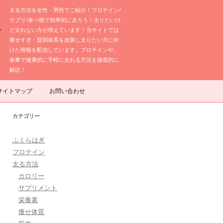
太る方法を女性・男性でご紹介！プロテイン/
サプリ/食べ物で効率的に太ろう！太りたいけ
ど太れない方が増えています！当サイトでは
痩せすぎ・貧弱体系を改善し太りたい方に向
けた情報を配信しています。プロテインや、
食事で健康的に手軽に太れる方法を徹底的に
解説！
サイトマップ
お問い合わせ
カテゴリー
ふくらはぎ
プロテイン
太る方法
カロリー
サプリメント
栄養素
痩せ体質