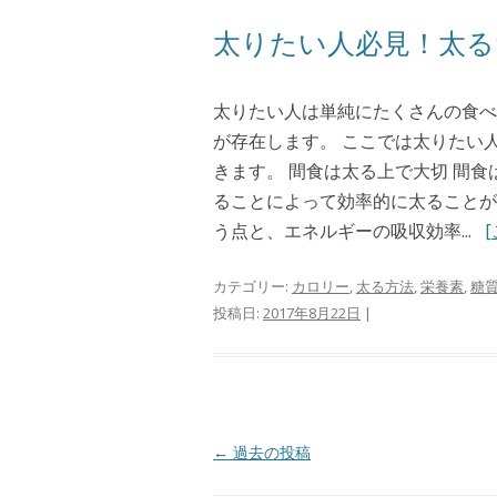
太りたい人必見！太る
太りたい人は単純にたくさんの食べ
が存在します。 ここでは太りたい
きます。 間食は太る上で大切 間
ることによって効率的に太ることが
う点と、エネルギーの吸収効率...
カテゴリー:
カロリー
,
太る方法
,
栄養素
,
糖
投稿日:
2017年8月22日
|
投稿ナビゲーション
←
過去の投稿