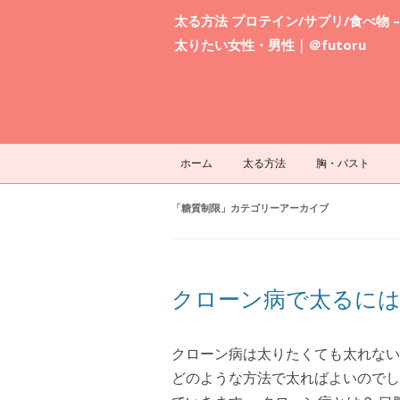
太る方法 プロテイン/サプリ/食べ物 –
太りたい女性・男性｜＠futoru
ホーム
太る方法
胸・バスト
「
糖質制限
」カテゴリーアーカイブ
クローン病で太るには
クローン病は太りたくても太れない
どのような方法で太ればよいのでし