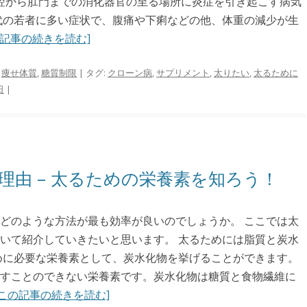
口腔から肛門までの消化器官の至る場所に炎症を引き起こす病気
0代の若者に多い症状で、腹痛や下痢などの他、体重の減少が生
の記事の続きを読む]
,
痩せ体質
,
糖質制限
| タグ:
クローン病
,
サプリメント
,
太りたい
,
太るために
日
|
理由 – 太るための栄養素を知ろう！
どのような方法が最も効率が良いのでしょうか。 ここでは太
いて紹介していきたいと思います。 太るためには脂質と炭水
めに必要な栄養素として、炭水化物を挙げることができます。
すことのできない栄養素です。炭水化物は糖質と食物繊維に
[この記事の続きを読む]