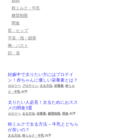
筋肉
粉ミルク・牛乳
糖質制限
間食
尻・ヒップ
手首・指・鎖骨
胸・バスト
顔・首
妊娠中で太りたい方にはプロテイ
ン！赤ちゃんに優しい栄養素とは？
カロリー
,
プロテイン
,
太る方法
,
栄養素
,
粉ミル
ク・牛乳
の下
太りたい人必見！太るためにおスス
メの間食3選
カロリー
,
太る方法
,
栄養素
,
糖質制限
,
間食
の下
粉ミルクで太る方法 – 牛乳とどちら
が良いの？
太る方法
,
粉ミルク・牛乳
の下