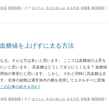
せ体質
,
糖質制限
| タグ:
太りたい
,
太るためには
,
太る方法
,
栄養素
,
糖質制限
|
血糖値を上げずに太る方法
なる。そんな方は多いと思います。 ここでは血糖値の上昇を
たいと思います。 高血糖はどうして太りにくくなる？ 血糖値
周知の事実だと思います。 しかし、それと同時に高血糖は太
す。全身の細胞は通常体内の糖を使用してエネルギーに変換
[この記事の続きを読む]
せ体質
,
糖質制限
| タグ:
太りたい
,
太るためには
,
太る方法
,
栄養素
,
糖質制限
|