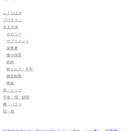
ふくらはぎ
プロテイン
太る方法
カロリー
サプリメント
栄養素
痩せ体質
筋肉
粉ミルク・牛乳
糖質制限
間食
尻・ヒップ
手首・指・鎖骨
胸・バスト
顔・首