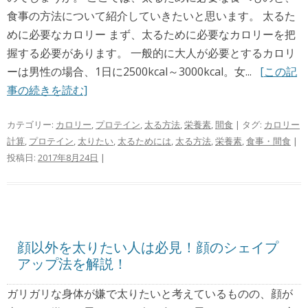
食事の方法について紹介していきたいと思います。 太るた
めに必要なカロリー まず、太るために必要なカロリーを把
握する必要があります。 一般的に大人が必要とするカロリ
ーは男性の場合、1日に2500kcal～3000kcal。女...
[この記
事の続きを読む]
カテゴリー:
カロリー
,
プロテイン
,
太る方法
,
栄養素
,
間食
| タグ:
カロリー
計算
,
プロテイン
,
太りたい
,
太るためには
,
太る方法
,
栄養素
,
食事・間食
|
投稿日:
2017年8月24日
|
顔以外を太りたい人は必見！顔のシェイプ
アップ法を解説！
ガリガリな身体が嫌で太りたいと考えているものの、顔が