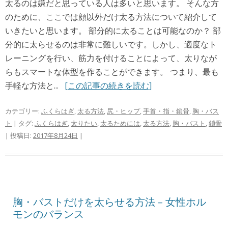
太るのは嫌だと思っている人は多いと思います。 そんな方
のために、ここでは顔以外だけ太る方法について紹介して
いきたいと思います。 部分的に太ることは可能なのか？ 部
分的に太らせるのは非常に難しいです。しかし、適度なト
レーニングを行い、筋力を付けることによって、太りなが
らもスマートな体型を作ることができます。 つまり、最も
手軽な方法と...
[この記事の続きを読む]
カテゴリー:
ふくらはぎ
,
太る方法
,
尻・ヒップ
,
手首・指・鎖骨
,
胸・バス
ト
| タグ:
ふくらはぎ
,
太りたい
,
太るためには
,
太る方法
,
胸・バスト
,
鎖骨
| 投稿日:
2017年8月24日
|
胸・バストだけを太らせる方法 – 女性ホル
モンのバランス