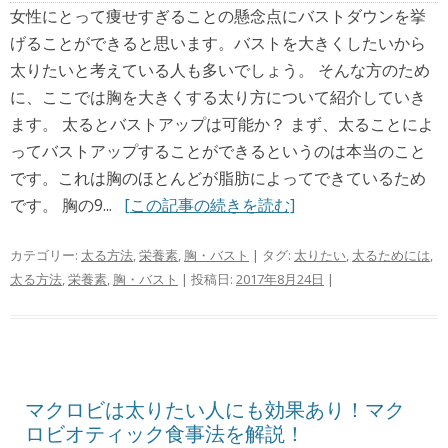
女性にとって痩せすぎることの懸念点にバストダウンを挙
げることができると思います。バストを大きくしたいから
太りたいと考えている人も多いでしょう。 そんな方のため
に、ここでは胸を大きくする太り方について紹介していき
ます。 太るとバストアップは可能か？ まず、太ることによ
ってバストアップすることができるというのは本当のこと
です。これは胸のほとんどが脂肪によってできているため
です。 胸の9...
[この記事の続きを読む]
カテゴリー:
太る方法
,
栄養素
,
胸・バスト
| タグ:
太りたい
,
太るためには
,
太る方法
,
栄養素
,
胸・バスト
| 投稿日:
2017年8月24日
|
マクロビは太りたい人にも効果あり！マク
ロビオティック食事法を解説！