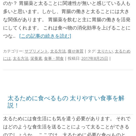
のか？ 胃腸薬と太ることに関連性が無いと感じている人も
多いと思います。しかし、胃腸の働きと太ることには大き
な関係があります。 胃腸薬を飲むと主に胃腸の働きを活発
にしてくれます。 これは食べ物の消化効率を上げることに
つな...
[この記事の続きを読む]
カテゴリー:
サプリメント
,
太る方法
,
痩せ体質
| タグ:
太りたい
,
太るため
には
,
太る方法
,
栄養素
,
食事・間食
| 投稿日:
2017年8月25日
|
太るために食べるもの 太りやすい食事を解
説！
太るためには食生活にも気を遣う必要があります。 それで
はどのような食生活を送ることによって太ることができる
のでしょうか。 ここでは、太るために必要な食べものと、