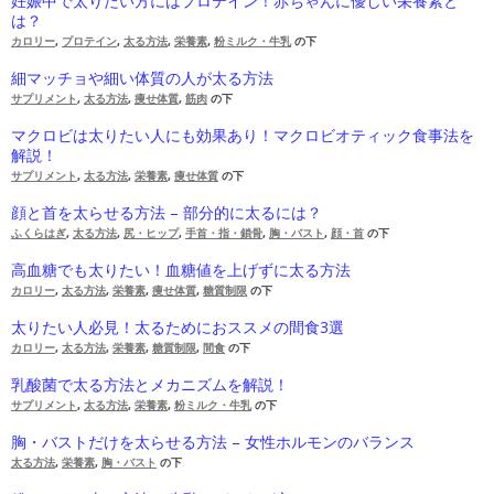
妊娠中で太りたい方にはプロテイン！赤ちゃんに優しい栄養素と
は？
カロリー
,
プロテイン
,
太る方法
,
栄養素
,
粉ミルク・牛乳
の下
細マッチョや細い体質の人が太る方法
サプリメント
,
太る方法
,
痩せ体質
,
筋肉
の下
マクロビは太りたい人にも効果あり！マクロビオティック食事法を
解説！
サプリメント
,
太る方法
,
栄養素
,
痩せ体質
の下
顔と首を太らせる方法 – 部分的に太るには？
ふくらはぎ
,
太る方法
,
尻・ヒップ
,
手首・指・鎖骨
,
胸・バスト
,
顔・首
の下
高血糖でも太りたい！血糖値を上げずに太る方法
カロリー
,
太る方法
,
栄養素
,
痩せ体質
,
糖質制限
の下
太りたい人必見！太るためにおススメの間食3選
カロリー
,
太る方法
,
栄養素
,
糖質制限
,
間食
の下
乳酸菌で太る方法とメカニズムを解説！
サプリメント
,
太る方法
,
栄養素
,
粉ミルク・牛乳
の下
胸・バストだけを太らせる方法 – 女性ホルモンのバランス
太る方法
,
栄養素
,
胸・バスト
の下