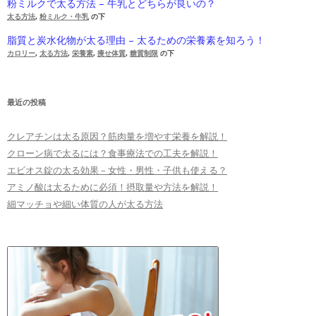
粉ミルクで太る方法 – 牛乳とどちらが良いの？
太る方法
,
粉ミルク・牛乳
の下
脂質と炭水化物が太る理由 – 太るための栄養素を知ろう！
カロリー
,
太る方法
,
栄養素
,
痩せ体質
,
糖質制限
の下
最近の投稿
クレアチンは太る原因？筋肉量を増やす栄養を解説！
クローン病で太るには？食事療法での工夫を解説！
エビオス錠の太る効果 – 女性・男性・子供も使える？
アミノ酸は太るために必須！摂取量や方法を解説！
細マッチョや細い体質の人が太る方法