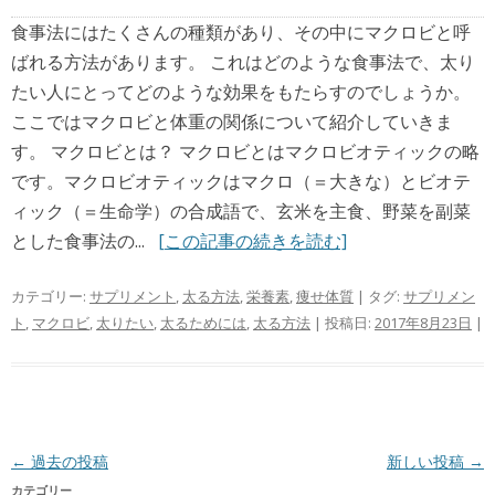
食事法にはたくさんの種類があり、その中にマクロビと呼
ばれる方法があります。 これはどのような食事法で、太り
たい人にとってどのような効果をもたらすのでしょうか。
ここではマクロビと体重の関係について紹介していきま
す。 マクロビとは？ マクロビとはマクロビオティックの略
です。マクロビオティックはマクロ（＝大きな）とビオテ
ィック（＝生命学）の合成語で、玄米を主食、野菜を副菜
とした食事法の...
[この記事の続きを読む]
カテゴリー:
サプリメント
,
太る方法
,
栄養素
,
痩せ体質
| タグ:
サプリメン
ト
,
マクロビ
,
太りたい
,
太るためには
,
太る方法
| 投稿日:
2017年8月23日
|
投稿ナビゲーション
←
過去の投稿
新しい投稿
→
カテゴリー