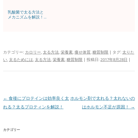
乳酸菌で太る方法と
メカニズムを解説！...
カテゴリー:
カロリー
,
太る方法
,
栄養素
,
痩せ体質
,
糖質制限
| タグ:
太りた
い
,
太るためには
,
太る方法
,
栄養素
,
糖質制限
| 投稿日:
2017年8月28日
|
投稿ナビゲーション
←
食後にプロテインは効率良く太
ホルモン剤で太れる？太れないの
れる？太るプロティンを解説！
はホルモン不足が原因！
→
カテゴリー