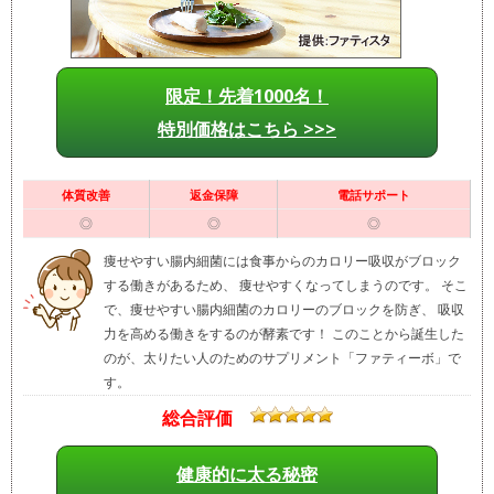
限定！先着1000名！
特別価格はこちら >>>
体質改善
返金保障
電話サポート
◎
◎
◎
痩せやすい腸内細菌には食事からのカロリー吸収がブロック
する働きがあるため、 痩せやすくなってしまうのです。 そこ
で、痩せやすい腸内細菌のカロリーのブロックを防ぎ、 吸収
力を高める働きをするのが酵素です！ このことから誕生した
のが、太りたい人のためのサプリメント「ファティーボ」で
す。
総合評価
健康的に太る秘密