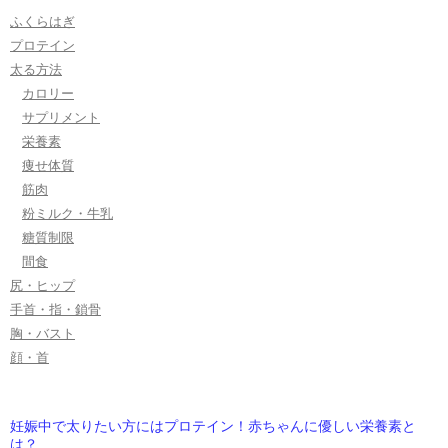
ふくらはぎ
プロテイン
太る方法
カロリー
サプリメント
栄養素
痩せ体質
筋肉
粉ミルク・牛乳
糖質制限
間食
尻・ヒップ
手首・指・鎖骨
胸・バスト
顔・首
妊娠中で太りたい方にはプロテイン！赤ちゃんに優しい栄養素と
は？