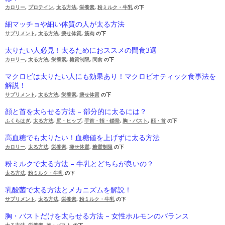
カロリー
,
プロテイン
,
太る方法
,
栄養素
,
粉ミルク・牛乳
の下
細マッチョや細い体質の人が太る方法
サプリメント
,
太る方法
,
痩せ体質
,
筋肉
の下
太りたい人必見！太るためにおススメの間食3選
カロリー
,
太る方法
,
栄養素
,
糖質制限
,
間食
の下
マクロビは太りたい人にも効果あり！マクロビオティック食事法を
解説！
サプリメント
,
太る方法
,
栄養素
,
痩せ体質
の下
顔と首を太らせる方法 – 部分的に太るには？
ふくらはぎ
,
太る方法
,
尻・ヒップ
,
手首・指・鎖骨
,
胸・バスト
,
顔・首
の下
高血糖でも太りたい！血糖値を上げずに太る方法
カロリー
,
太る方法
,
栄養素
,
痩せ体質
,
糖質制限
の下
粉ミルクで太る方法 – 牛乳とどちらが良いの？
太る方法
,
粉ミルク・牛乳
の下
乳酸菌で太る方法とメカニズムを解説！
サプリメント
,
太る方法
,
栄養素
,
粉ミルク・牛乳
の下
胸・バストだけを太らせる方法 – 女性ホルモンのバランス