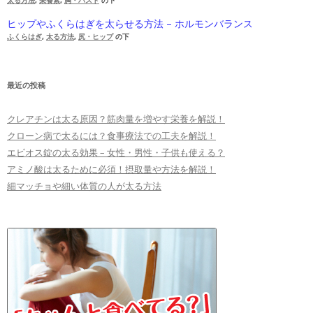
太る方法
,
栄養素
,
胸・バスト
の下
ヒップやふくらはぎを太らせる方法 – ホルモンバランス
ふくらはぎ
,
太る方法
,
尻・ヒップ
の下
最近の投稿
クレアチンは太る原因？筋肉量を増やす栄養を解説！
クローン病で太るには？食事療法での工夫を解説！
エビオス錠の太る効果 – 女性・男性・子供も使える？
アミノ酸は太るために必須！摂取量や方法を解説！
細マッチョや細い体質の人が太る方法